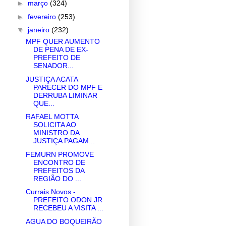
►
março
(324)
►
fevereiro
(253)
▼
janeiro
(232)
MPF QUER AUMENTO
DE PENA DE EX-
PREFEITO DE
SENADOR...
JUSTIÇA ACATA
PARECER DO MPF E
DERRUBA LIMINAR
QUE...
RAFAEL MOTTA
SOLICITA AO
MINISTRO DA
JUSTIÇA PAGAM...
FEMURN PROMOVE
ENCONTRO DE
PREFEITOS DA
REGIÃO DO ...
Currais Novos -
PREFEITO ODON JR
RECEBEU A VISITA ...
AGUA DO BOQUEIRÃO