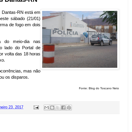
os Dantas-RN está em
este sábado (21/01)
arma de fogo em dois
ta do meio-dia nas
o lado do Portal de
or volta das 18 horas
xo.
 ocorrências, mas não
ou os disparos.
Fonte: Blog do Toscano Neto
neiro 23, 2017
: