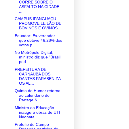
CORRE SOBRE O
ASFALTO NA CIDADE
...
CAMPUS IPANGUAÇU
PROMOVE LEILÃO DE
BOVINOS E OVINOS
Equador: Ex-vereador
que obteve 46,28% dos
votos p...
No Metrópole Digital,
ministro diz que “Brasil
pod...
PREFEITURA DE
CARNAUBA DOS
DANTAS PARABENIZA
OS AL...
Quinta do Humor retorna
ao calendário do
Partage N...
Ministro da Educação
inaugura obras de UTI
Neonata...
Prefeito de Campo